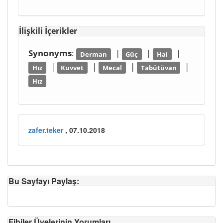
İlişkili İçerikler
Synonyms
:
|
|
|
Derman
Güç
Hal
|
|
|
|
Hız
Kuvvet
Mecal
Tabütüvan
Hız
zafer.teker
, 07.10.2018
Bu Sayfayı Paylaş:
Fibiler Üyelerinin Yorumları