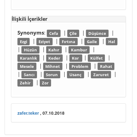
İlişkili İçerikler
Synonyms
:
|
|
|
Cefa
Çile
Düşünce
|
|
|
|
Ezgi
Eziyet
Fırtına
Gaile
Hal
|
|
|
|
Hüzün
Kahır
Kambur
|
|
|
|
Karanlık
Keder
Kor
Külfet
|
|
|
Mesele
Mihnet
Problem
Rahat
|
|
|
|
|
Sancı
Sorun
Usanç
Zaruret
|
Zehir
Zor
zafer.teker
, 07.10.2018