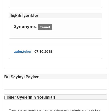
İlişkili İçerikler
Synonyms
:
Temel
zafer.teker
, 07.10.2018
Bu Sayfayı Paylaş:
Fibiler Üyelerinin Yorumları
Tüm üyeler içeriklere yorum ekleyerek katkıda bulunabilir :