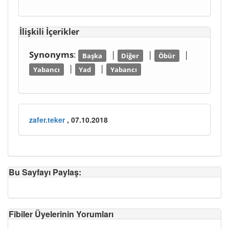
İlişkili İçerikler
Synonyms
:
|
|
|
Başka
Diğer
Öbür
|
|
Yabancı
Yad
Yabancı
zafer.teker
, 07.10.2018
Bu Sayfayı Paylaş:
Fibiler Üyelerinin Yorumları