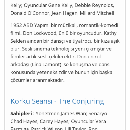
Kelly; Oyuncular Gene Kelly, Debbie Reynolds,
Donald O'Connor, Jean Hagen, Millard Mitchell
1952 ABD Yapımı bir müzikal , romantik-komedi
filmi. Don Lockwood, ünlü bir oyuncudur. Kathy
Selden aından bir dansçı ve tiyatrocu bir kıza aşık
olur. Sesli sinema teknolojisi yeni çıkmıştır ve
filmler artık sesli çekilecektir. Don'un rol
arkadaşı (Lina Lamont) ise konuşma ve dans
konusunda yeteneksizdir ve bunun için başka
çözümler aranmaktadır.
Korku Seansı - The Conjuring
Sahipleri
: Yönetmen James Wan; Senaryo
Chad Hayes, Carey Hayes; Oyuncular Vera
Farmiga, Patrick Wilson, Lili Taylor, Ron