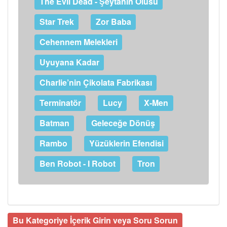
The Evil Dead - Şeytanın Ölüsü
Star Trek
Zor Baba
Cehennem Melekleri
Uyuyana Kadar
Charlie’nin Çikolata Fabrikası
Terminatör
Lucy
X-Men
Batman
Geleceğe Dönüş
Rambo
Yüzüklerin Efendisi
Ben Robot - I Robot
Tron
Bu Kategoriye İçerik Girin veya Soru Sorun