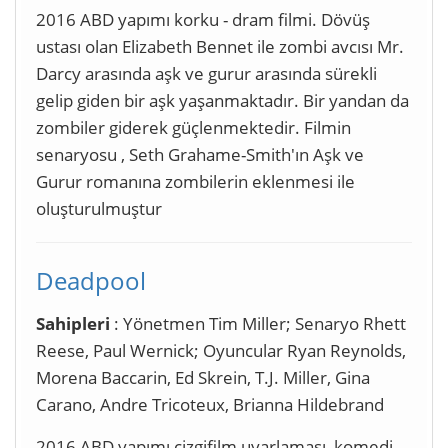
2016 ABD yapımı korku - dram filmi. Dövüş
ustası olan Elizabeth Bennet ile zombi avcısı Mr.
Darcy arasında aşk ve gurur arasında sürekli
gelip giden bir aşk yaşanmaktadır. Bir yandan da
zombiler giderek güçlenmektedir. Filmin
senaryosu , Seth Grahame-Smith'ın Aşk ve
Gurur romanına zombilerin eklenmesi ile
oluşturulmuştur
Deadpool
Sahipleri
: Yönetmen Tim Miller; Senaryo Rhett
Reese, Paul Wernick; Oyuncular Ryan Reynolds,
Morena Baccarin, Ed Skrein, T.J. Miller, Gina
Carano, Andre Tricoteux, Brianna Hildebrand
2016 ABD yapımı çizgifilm uyarlaması, komedi-